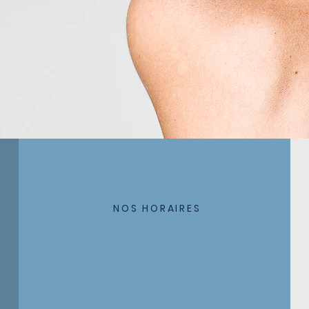
mon art dans l'innocence et la pureté"
ocrate
NOS HORAIRES
Du lundi au samedi