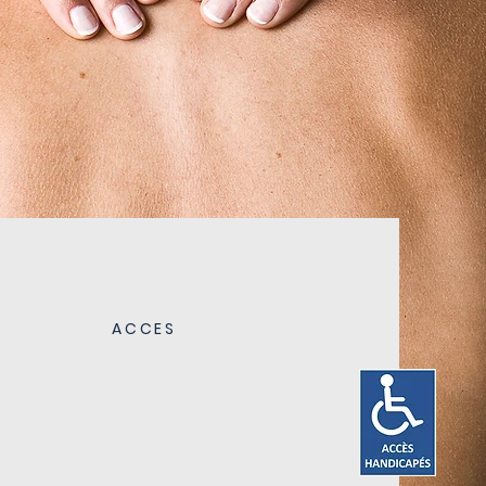
ACCES
-Bus transurbain devant
l'espace
-Train : gare d'Evreux
-RN13