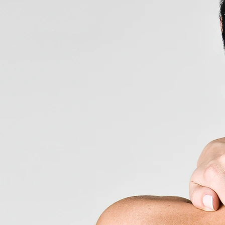
anté San
re mieux-être