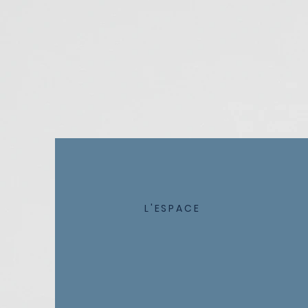
"Je passerai ma vie et j'exercerai 
Hipp
L'ESPACE
181, rue clément ader
27000 Evreux