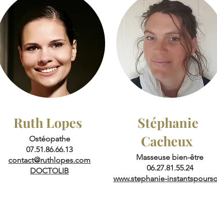
Ruth Lopes
Stéphanie
Cacheux
Ostéopathe
07.51.86.66.13
Masseuse bien-être
contact@ruthlopes.com
06.27.81.55.24
DOCTOLIB
www.stephanie-instantspoursoi